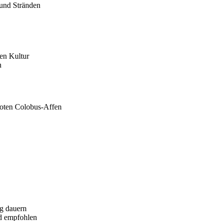
 und Stränden
en Kultur
n
Roten Colobus-Affen
g dauern
d empfohlen