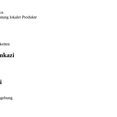
wn
tung lokaler Produkte
keiten
imkazi
i
mgebung